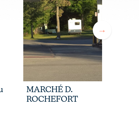
u
MARCHÉ D.
VOSCC
ROCHEFORT
SLS