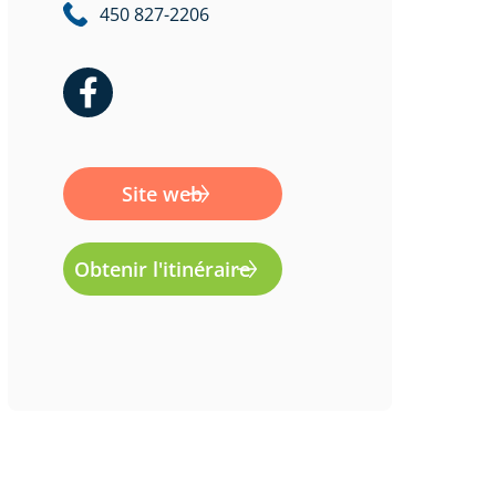
450 827-2206
F
a
c
e
Site web
b
o
o
Obtenir l'itinéraire
k
-
f