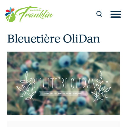
Aller
au
contenu
Bleuetière OliDan