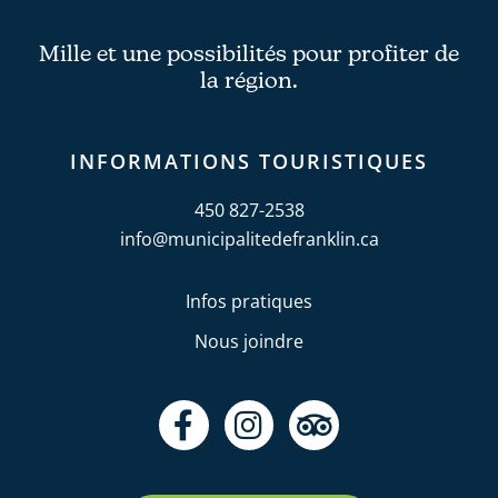
Mille et une possibilités pour profiter de
la région.
INFORMATIONS TOURISTIQUES
450 827-2538
info@municipalitedefranklin.ca
Infos pratiques
Nous joindre
F
I
T
a
n
r
c
s
i