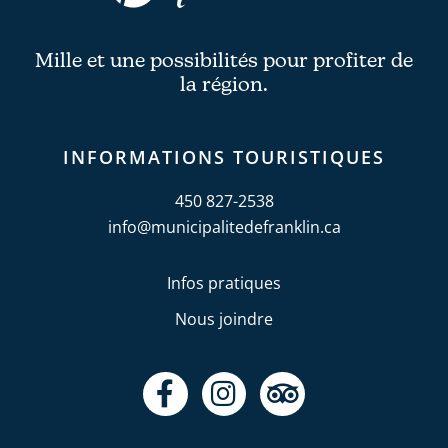
Mille et une possibilités pour profiter de
la région.
INFORMATIONS TOURISTIQUES
450 827-2538
info@municipalitedefranklin.ca
Infos pratiques
Nous joindre
F
I
T
a
n
r
c
s
i