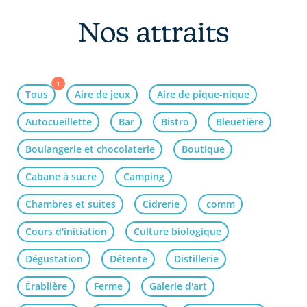
Nos attraits
1
Tous
Aire de jeux
Aire de pique-nique
Autocueillette
Bar
Bistro
Bleuetière
Boulangerie et chocolaterie
Boutique
Cabane à sucre
Camping
Chambres et suites
Cidrerie
comm
Cours d'initiation
Culture biologique
Dégustation
Détente
Distillerie
Érablière
Ferme
Galerie d'art