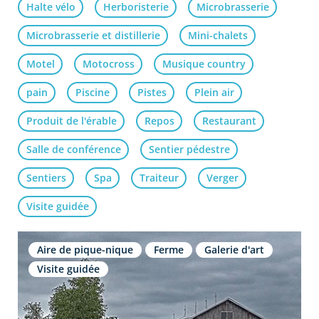
Halte vélo
Herboristerie
Microbrasserie
Microbrasserie et distillerie
Mini-chalets
Motel
Motocross
Musique country
pain
Piscine
Pistes
Plein air
Produit de l'érable
Repos
Restaurant
Salle de conférence
Sentier pédestre
Sentiers
Spa
Traiteur
Verger
Visite guidée
Aire de pique-nique
Ferme
Galerie d'art
Visite guidée