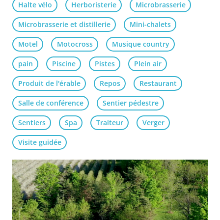
Halte vélo
Herboristerie
Microbrasserie
Microbrasserie et distillerie
Mini-chalets
Motel
Motocross
Musique country
pain
Piscine
Pistes
Plein air
Produit de l'érable
Repos
Restaurant
Salle de conférence
Sentier pédestre
Sentiers
Spa
Traiteur
Verger
Visite guidée