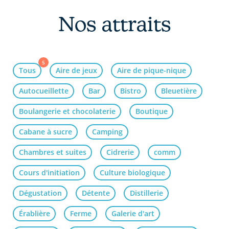
Nos attraits
5
Tous
Aire de jeux
Aire de pique-nique
Autocueillette
Bar
Bistro
Bleuetière
Boulangerie et chocolaterie
Boutique
Cabane à sucre
Camping
Chambres et suites
Cidrerie
comm
Cours d'initiation
Culture biologique
Dégustation
Détente
Distillerie
Érablière
Ferme
Galerie d'art