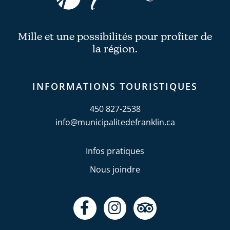
Mille et une possibilités pour profiter de
la région.
INFORMATIONS TOURISTIQUES
450 827-2538
info@municipalitedefranklin.ca
Infos pratiques
Nous joindre
F
I
T
a
n
r