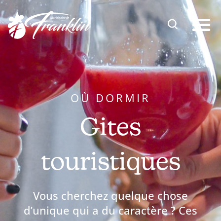
Aller
au
contenu
OÙ DORMIR
Gites
touristiques
Vous cherchez quelque chose
d’unique qui a du caractère ? Ces