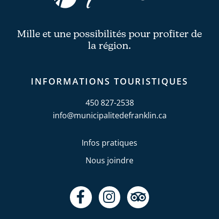
Mille et une possibilités pour profiter de
la région.
INFORMATIONS TOURISTIQUES
450 827-2538
info@municipalitedefranklin.ca
Infos pratiques
Nous joindre
F
I
T
a
n
r