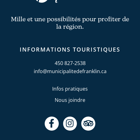
Mille et une possibilités pour profiter de
la région.
INFORMATIONS TOURISTIQUES
450 827-2538
info@municipalitedefranklin.ca
Infos pratiques
Nous joindre
F
I
T
a
n
r
c
s
i