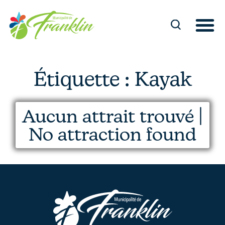
Aller
au
contenu
Étiquette : Kayak
Aucun attrait trouvé |
No attraction found