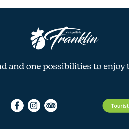
 and one possibilities to enjoy 
F
I
T
Tourist
a
n
r
c
s
i
e
t
p