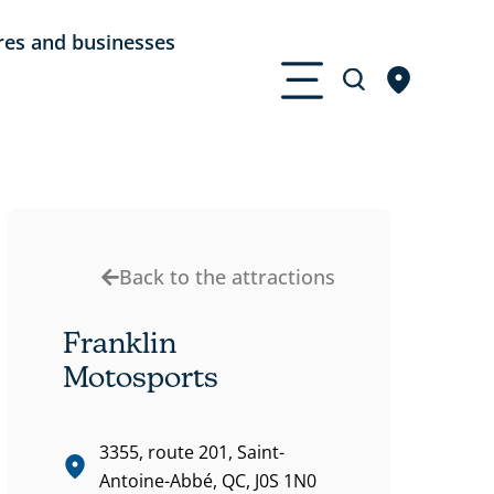
res and businesses
Back to the attractions
Franklin
Motosports
3355, route 201, Saint-
Antoine-Abbé, QC, J0S 1N0