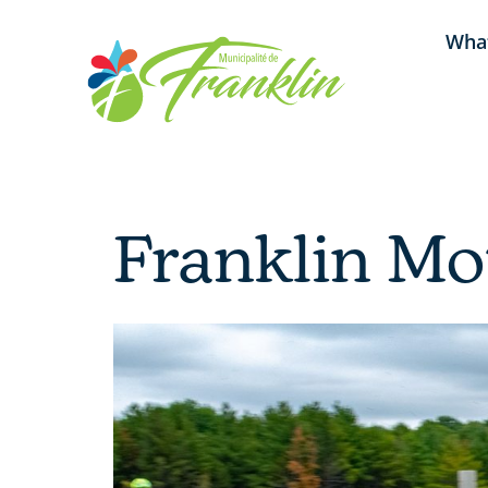
Skip
What
to
content
Franklin Mo