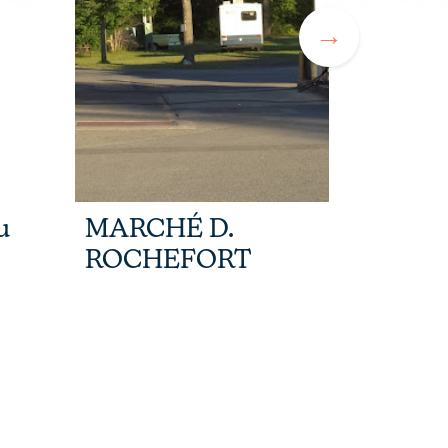
u
MARCHÉ D.
VOSCC
ROCHEFORT
SLS