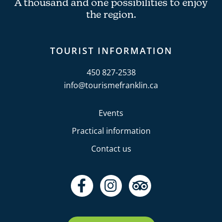
A thousand and one possibilities to enjoy
the region.
TOURIST INFORMATION
450 827-2538
info@tourismefranklin.ca
Events
Practical information
Contact us
F
I
T
a
n
r
c
s
i