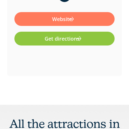
a
c
e
Website
b
o
Get directions
o
k
-
f
All the attractions in