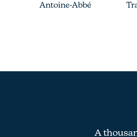
Antoine-Abbé
Tr
A thousand