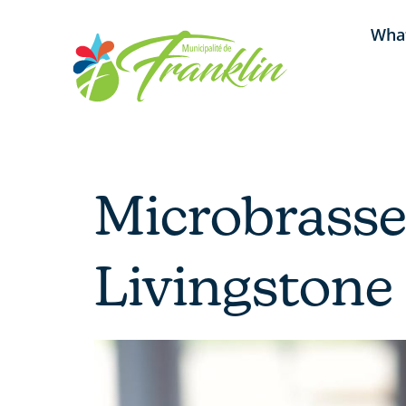
Skip
What
to
content
Microbrasse
Livingstone