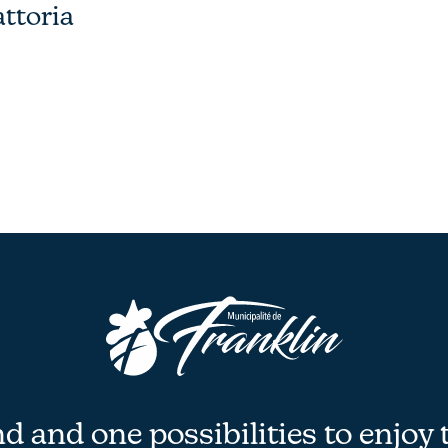
attoria
 and one possibilities to enjoy 