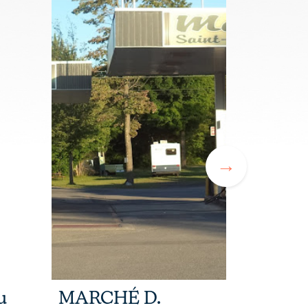
u
MARCHÉ D.
VOSCC