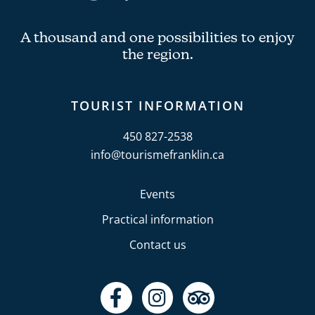
A thousand and one possibilities to enjoy
the region.
TOURIST INFORMATION
450 827-2538
info@tourismefranklin.ca
Events
Practical information
Contact us
F
I
T
a
n
r