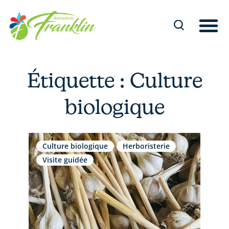
Aller
au
contenu
Étiquette : Culture
biologique
Culture biologique
Herboristerie
Visite guidée