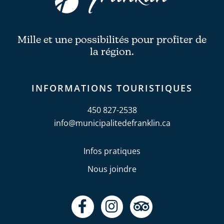
Mille et une possibilités pour profiter de
la région.
INFORMATIONS TOURISTIQUES
450 827-2538
info@municipalitedefranklin.ca
Infos pratiques
Nous joindre
F
I
T
a
n
r