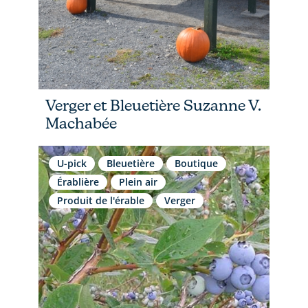
Verger et Bleuetière Suzanne V.
Machabée
U-pick
Bleuetière
Boutique
Érablière
Plein air
Produit de l'érable
Verger