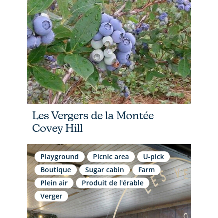
Les Vergers de la Montée
Covey Hill
Playground
Picnic area
U-pick
Boutique
Sugar cabin
Farm
Plein air
Produit de l'érable
Verger