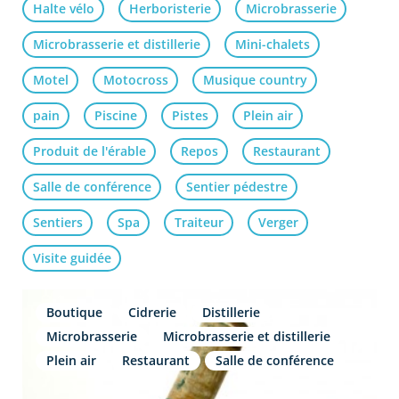
Halte vélo
Herboristerie
Microbrasserie
Microbrasserie et distillerie
Mini-chalets
Motel
Motocross
Musique country
pain
Piscine
Pistes
Plein air
Produit de l'érable
Repos
Restaurant
Salle de conférence
Sentier pédestre
Sentiers
Spa
Traiteur
Verger
Visite guidée
Boutique
Cidrerie
Distillerie
Microbrasserie
Microbrasserie et distillerie
Plein air
Restaurant
Salle de conférence