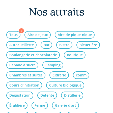
Nos attraits
3
Tous
Aire de jeux
Aire de pique-nique
Autocueillette
Bar
Bistro
Bleuetière
Boulangerie et chocolaterie
Boutique
Cabane à sucre
Camping
Chambres et suites
Cidrerie
comm
Cours d'initiation
Culture biologique
Dégustation
Détente
Distillerie
Érablière
Ferme
Galerie d'art