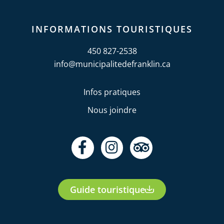
INFORMATIONS TOURISTIQUES
450 827-2538
info@municipalitedefranklin.ca
Infos pratiques
Nous joindre
F
I
T
a
n
r
c
s
i
e
t
p
Guide touristique
b
a
a
o
g
d