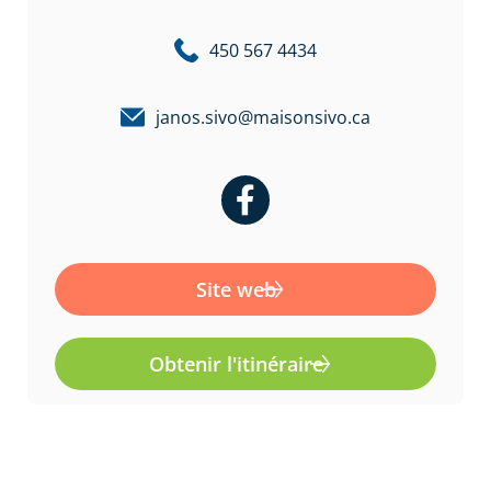
450 567 4434
janos.sivo@maisonsivo.ca
F
a
c
e
Site web
b
o
Obtenir l'itinéraire
o
k
-
f