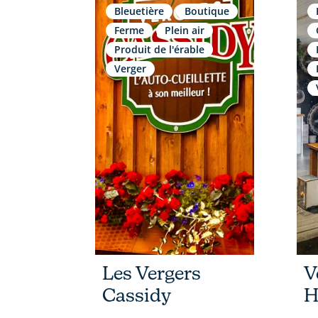
Bleuetière
Boutique
Ferme
Plein air
Produit de l'érable
Verger
Les Vergers
V
Cassidy
H