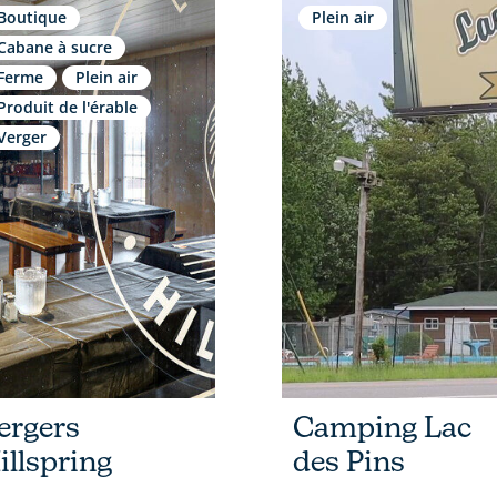
Boutique
Plein air
Cabane à sucre
Ferme
Plein air
Produit de l'érable
Verger
ergers
Camping Lac
illspring
des Pins