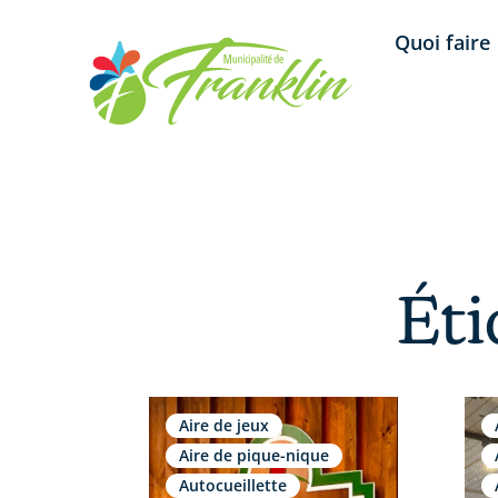
Aller
Quoi faire
au
contenu
Éti
Aire de jeux
Aire de pique-nique
Autocueillette