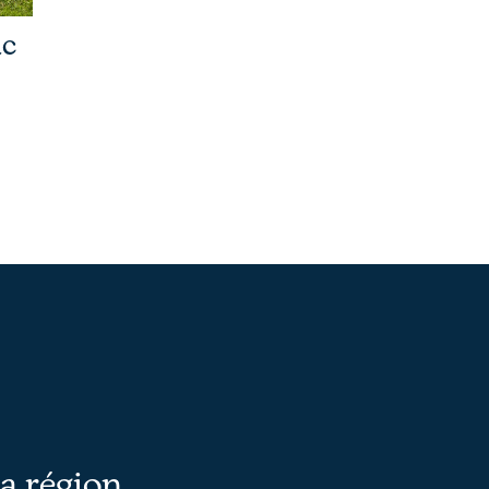
ac
la région.