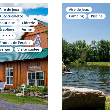
Aire de jeux
Aire de jeux
Autocueillette
Camping
Piscine
Boutique
Cidrerie
Érablière
Ferme
Plein air
Produit de l'érable
Verger
Visite guidée