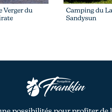
e Verger du
Camping du L
irate
Sandysun
une possibilités pour profiter de 