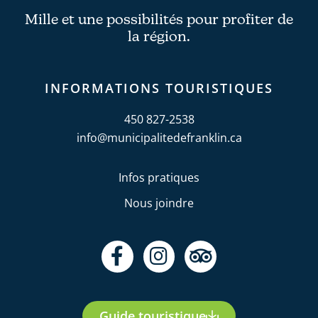
Mille et une possibilités pour profiter de
la région.
INFORMATIONS TOURISTIQUES
450 827-2538
info@municipalitedefranklin.ca
Infos pratiques
Nous joindre
F
I
T
a
n
r
c
s
i
e
t
p
Guide touristique