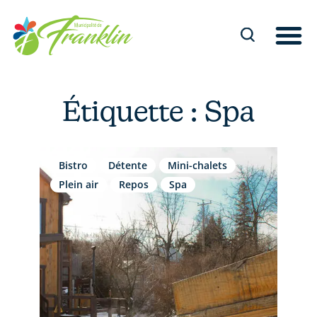
Aller
au
contenu
Étiquette : Spa
Bistro
Détente
Mini-chalets
Plein air
Repos
Spa