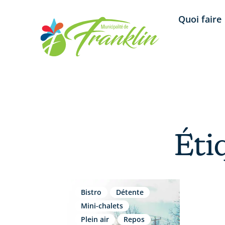
Aller
Quoi faire
au
contenu
Éti
Bistro
Détente
Mini-chalets
Plein air
Repos