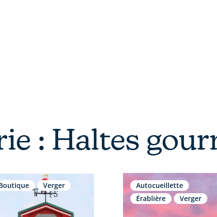
Où manger
Où dormir
Commerces et entre
EN
rie : Haltes gou
Boutique
Verger
Autocueillette
Érablière
Verger