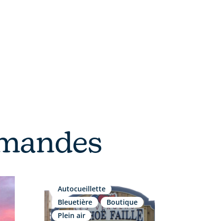
prises
Incontournables
rmandes
Autocueillette
Bleuetière
Boutique
Plein air