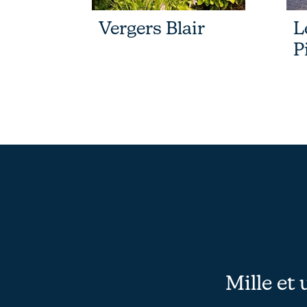
Vergers Blair
L
P
Mille et 