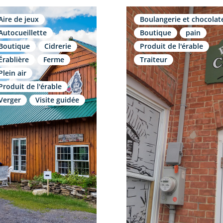
Aire de jeux
Boulangerie et chocolat
Autocueillette
Boutique
pain
Boutique
Cidrerie
Produit de l'érable
Érablière
Ferme
Traiteur
Plein air
Produit de l'érable
Verger
Visite guidée