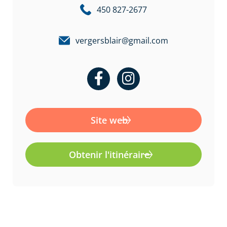
450 827-2677
vergersblair@gmail.com
F
I
a
n
c
s
e
t
Site web
b
a
o
g
Obtenir l'itinéraire
o
r
k
a
-
m
f