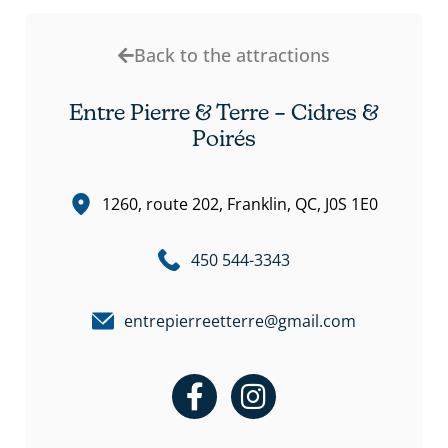
Back to the attractions
Entre Pierre & Terre – Cidres &
Poirés
1260, route 202, Franklin, QC, J0S 1E0
450 544-3343
entrepierreetterre@gmail.com
F
I
a
n
c
s