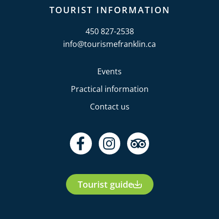
TOURIST INFORMATION
450 827-2538
info@tourismefranklin.ca
Events
Practical information
Contact us
F
I
T
a
n
r
c
s
i
e
t
p
Tourist guide
b
a
a
o
g
d