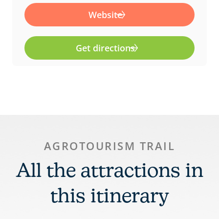
e
t
Website
b
a
o
g
Get directions
o
r
k
a
-
m
f
AGROTOURISM TRAIL
All the attractions in
this itinerary