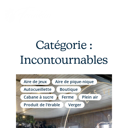
Aller
au
contenu
Catégorie :
Incontournables
Aire de jeux
Aire de pique-nique
Autocueillette
Boutique
Cabane à sucre
Ferme
Plein air
Produit de l'érable
Verger