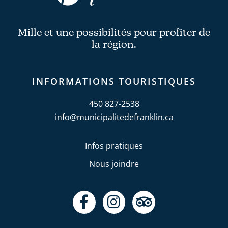
Mille et une possibilités pour profiter de
la région.
INFORMATIONS TOURISTIQUES
450 827-2538
info@municipalitedefranklin.ca
Infos pratiques
Nous joindre
F
I
T
a
n
r
c
s
i