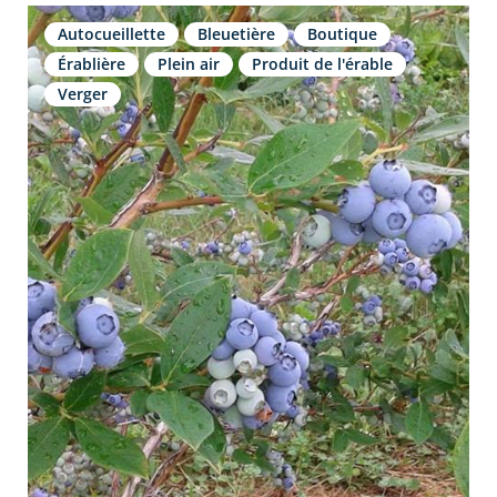
Autocueillette
Bleuetière
Boutique
Érablière
Plein air
Produit de l'érable
Verger