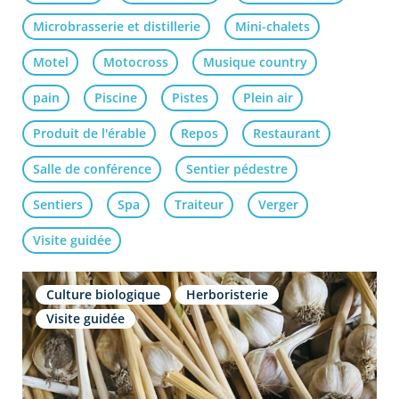
Microbrasserie et distillerie
Mini-chalets
Motel
Motocross
Musique country
pain
Piscine
Pistes
Plein air
Produit de l'érable
Repos
Restaurant
Salle de conférence
Sentier pédestre
Sentiers
Spa
Traiteur
Verger
Visite guidée
Culture biologique
Herboristerie
Visite guidée