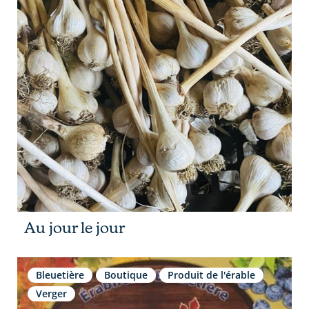
Au jour le jour
Bleuetière
Boutique
Produit de l'érable
Verger