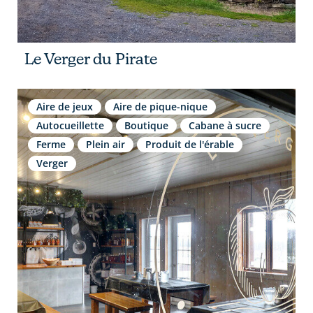
Le Verger du Pirate
Aire de jeux
Aire de pique-nique
Autocueillette
Boutique
Cabane à sucre
Ferme
Plein air
Produit de l'érable
Verger