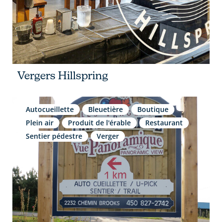
Vergers Hillspring
Autocueillette
Bleuetière
Boutique
Plein air
Produit de l'érable
Restaurant
Sentier pédestre
Verger