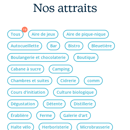
Nos attraits
19
Tous
Aire de jeux
Aire de pique-nique
Autocueillette
Bar
Bistro
Bleuetière
Boulangerie et chocolaterie
Boutique
Cabane à sucre
Camping
Chambres et suites
Cidrerie
comm
Cours d'initiation
Culture biologique
Dégustation
Détente
Distillerie
Érablière
Ferme
Galerie d'art
Halte vélo
Herboristerie
Microbrasserie